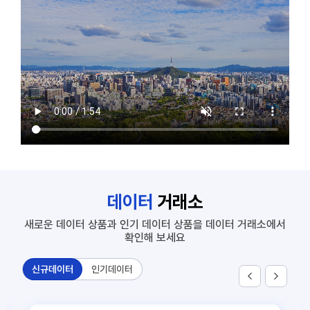
7
SNS 노출대비 유동인구
1
공동주택 단지 연계정보
2
주요 상권별 에너지 사용량 정보
3
신축 건축물 정보
4
부동산 시세와 개별공시지가_서울
5
상가임대료(공공상가)
6
화물차 기종점 통행량
데이터
거래소
7
SNS 노출대비 유동인구
새로운 데이터 상품과 인기 데이터 상품을 데이터 거래소에서
확인해 보세요
신규데이터
인기데이터