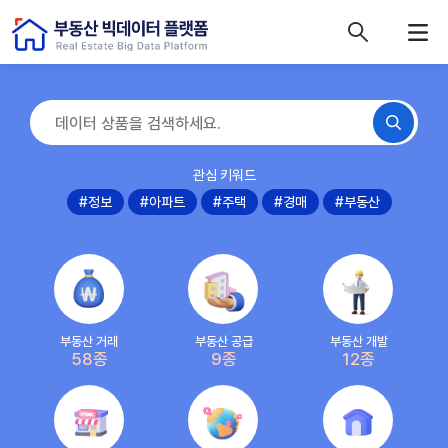
콘텐츠 바로가기
주메뉴 바로가기
푸터 바로가기
관심 키워드
#정보
#아파트
#주택
#경매
#부동산
부동산 거래
부동산 공급
부동산 개발
58종
9종
12종