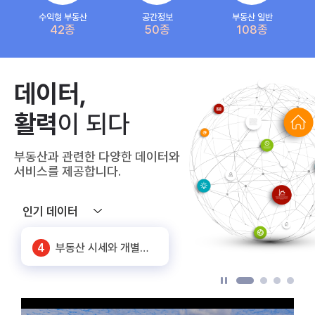
수익형 부동산
공간정보
부동산 일반
42종
50종
108종
5
상가임대료(공공상가)
데이터,
6
화물차 기종점 통행량
활력
이 되다
7
SNS 노출대비 유동인구
부동산과 관련한 다양한 데이터와
1
공동주택 단지 연계정보
서비스를 제공합니다.
2
주요 상권별 에너지 사용량 정보
인기 데이터
3
신축 건축물 정보
4
부동산 시세와 개별공시지가_서울
5
상가임대료(공공상가)
6
화물차 기종점 통행량