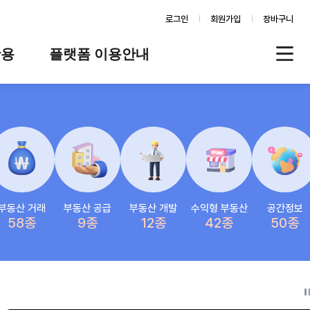
로그인
회원가입
장바구니
활용
플랫폼 이용안내
례
플랫폼 소개
스
판매자 가이드
공지사항
FAQ
Q&A
부동산 거래
부동산 공급
부동산 개발
수익형 부동산
공간정보
58종
9종
12종
42종
50종