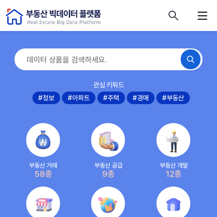
콘텐츠 바로가기
주메뉴 바로가기
푸터 바로가기
관심 키워드
#정보
#아파트
#주택
#경매
#부동산
부동산 거래
부동산 공급
부동산 개발
58종
9종
12종