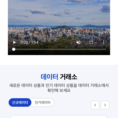
7
SNS 노출대비 유동인구
1
공동주택 단지 연계정보
2
주요 상권별 에너지 사용량 정보
3
신축 건축물 정보
4
부동산 시세와 개별공시지가_서울
5
상가임대료(공공상가)
6
화물차 기종점 통행량
데이터
거래소
7
SNS 노출대비 유동인구
새로운 데이터 상품과 인기 데이터 상품을 데이터 거래소에서
확인해 보세요
신규데이터
인기데이터