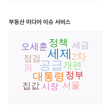
부동산 미디어 이슈 서비스
정책
세금
오세훈
세제
2차
점검
공급
개편
與
정부
대통령
서울
집값
시장