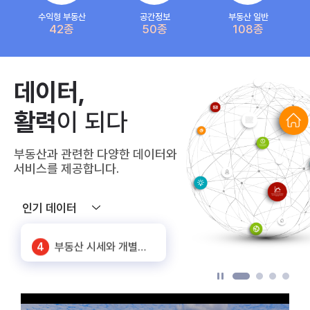
수익형 부동산
공간정보
부동산 일반
42종
50종
108종
5
상가임대료(공공상가)
데이터,
6
화물차 기종점 통행량
활력
이 되다
7
SNS 노출대비 유동인구
부동산과 관련한 다양한 데이터와
1
공동주택 단지 연계정보
서비스를 제공합니다.
2
주요 상권별 에너지 사용량 정보
인기 데이터
3
신축 건축물 정보
4
부동산 시세와 개별공시지가_서울
5
상가임대료(공공상가)
6
화물차 기종점 통행량