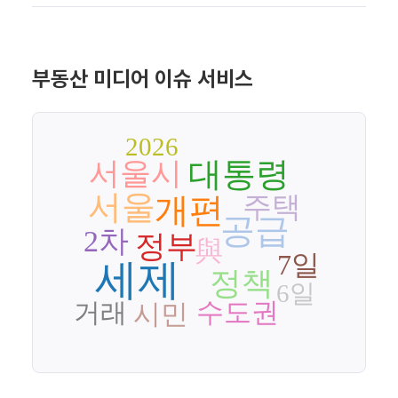
부동산 미디어 이슈 서비스
2026
대통령
서울시
서울
주택
개편
공급
2차
정부
與
7일
세제
정책
6일
수도권
거래
시민