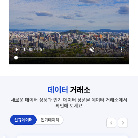
7
SNS 노출대비 유동인구
1
공동주택 단지 연계정보
2
주요 상권별 에너지 사용량 정보
3
신축 건축물 정보
4
부동산 시세와 개별공시지가_서울
5
상가임대료(공공상가)
6
화물차 기종점 통행량
데이터
거래소
7
SNS 노출대비 유동인구
새로운 데이터 상품과 인기 데이터 상품을 데이터 거래소에서
확인해 보세요
신규데이터
인기데이터