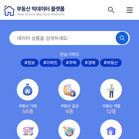
콘텐츠 바로가기
주메뉴 바로가기
푸터 바로가기
관심 키워드
#정보
#아파트
#주택
#경매
#부동산
부동산 거래
부동산 공급
부동산 개발
58종
9종
12종