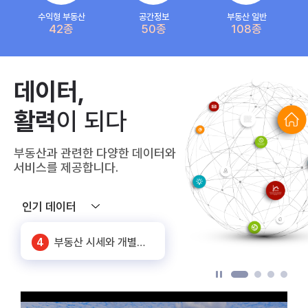
수익형 부동산
공간정보
부동산 일반
42종
50종
108종
5
상가임대료(공공상가)
데이터,
6
화물차 기종점 통행량
활력
이 되다
7
SNS 노출대비 유동인구
부동산과 관련한 다양한 데이터와
1
공동주택 단지 연계정보
서비스를 제공합니다.
2
주요 상권별 에너지 사용량 정보
인기 데이터
3
신축 건축물 정보
4
부동산 시세와 개별공시지가_서울
5
상가임대료(공공상가)
6
화물차 기종점 통행량