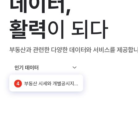
데이터,
6
화물차 기종점 통행량
활력
이 되다
7
SNS 노출대비 유동인구
1
공동주택 단지 연계정보
2
주요 상권별 에너지 사용량 정보
부동산과 관련한 다양한 데이터와
서비스를 제공합니
3
신축 건축물 정보
인기 데이터
4
부동산 시세와 개별공시지가_서울
5
상가임대료(공공상가)
6
화물차 기종점 통행량
7
SNS 노출대비 유동인구
1
공동주택 단지 연계정보
2
주요 상권별 에너지 사용량 정보