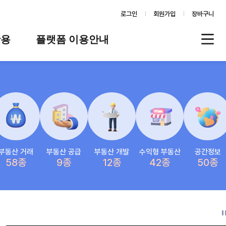
로그인
회원가입
장바구니
활용
플랫폼 이용안내
례
플랫폼 소개
스
판매자 가이드
공지사항
FAQ
Q&A
부동산 거래
부동산 공급
부동산 개발
수익형 부동산
공간정보
58종
9종
12종
42종
50종