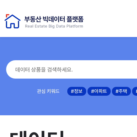
관심 키워드
#정보
#아파트
#주택
3
신축 건축물 정보
4
부동산 시세와 개별공시지가_서울
5
상가임대료(공공상가)