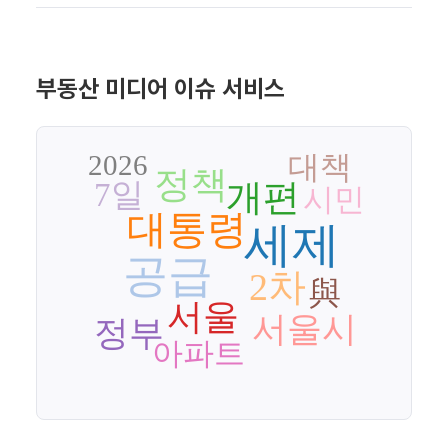
부동산 미디어 이슈 서비스
2026
대책
정책
개편
7일
시민
대통령
세제
공급
2차
與
서울
서울시
정부
아파트