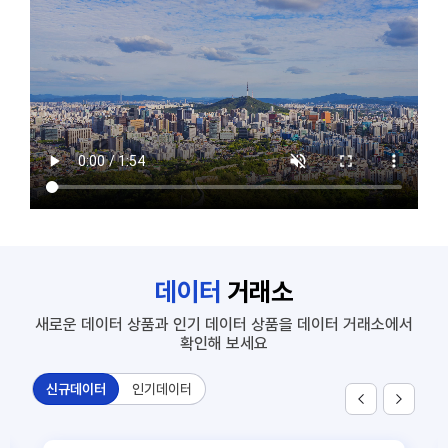
7
SNS 노출대비 유동인구
1
공동주택 단지 연계정보
2
주요 상권별 에너지 사용량 정보
3
신축 건축물 정보
4
부동산 시세와 개별공시지가_서울
5
상가임대료(공공상가)
6
화물차 기종점 통행량
데이터
거래소
7
SNS 노출대비 유동인구
새로운 데이터 상품과 인기 데이터 상품을 데이터 거래소에서
확인해 보세요
신규데이터
인기데이터