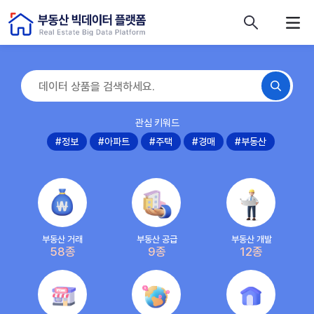
콘텐츠 바로가기
주메뉴 바로가기
푸터 바로가기
관심 키워드
#정보
#아파트
#주택
#경매
#부동산
부동산 거래
부동산 공급
부동산 개발
58종
9종
12종