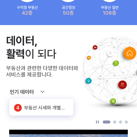
수익형 부동산
공간정보
부동산 일반
42종
50종
108종
5
상가임대료(공공상가)
데이터,
6
화물차 기종점 통행량
활력
이 되다
7
SNS 노출대비 유동인구
부동산과 관련한 다양한 데이터와
1
공동주택 단지 연계정보
서비스를 제공합니다.
2
주요 상권별 에너지 사용량 정보
인기 데이터
3
신축 건축물 정보
4
부동산 시세와 개별공시지가_서울
5
상가임대료(공공상가)
6
화물차 기종점 통행량