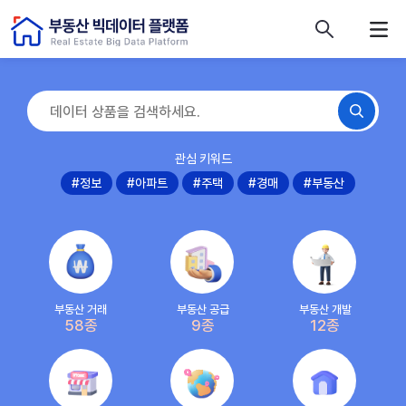
콘텐츠 바로가기
주메뉴 바로가기
푸터 바로가기
관심 키워드
#정보
#아파트
#주택
#경매
#부동산
부동산 거래
부동산 공급
부동산 개발
58종
9종
12종