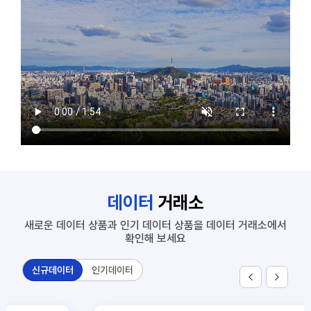
7
SNS 노출대비 유동인구
1
공동주택 단지 연계정보
2
주요 상권별 에너지 사용량 정보
3
신축 건축물 정보
4
부동산 시세와 개별공시지가_서울
5
상가임대료(공공상가)
6
화물차 기종점 통행량
데이터
거래소
7
SNS 노출대비 유동인구
새로운 데이터 상품과 인기 데이터 상품을 데이터 거래소에서
확인해 보세요
신규데이터
인기데이터