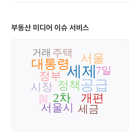
부동산 미디어 이슈 서비스
주택
거래
서울
대통령
세제
7일
정부
공급
정책
시장
2차
개편
與
서울시
세금