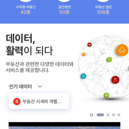
수익형 부동산
공간정보
부동산 일반
42종
50종
108종
5
상가임대료(공공상가)
데이터,
6
화물차 기종점 통행량
활력
이 되다
7
SNS 노출대비 유동인구
부동산과 관련한 다양한 데이터와
1
공동주택 단지 연계정보
서비스를 제공합니다.
2
주요 상권별 에너지 사용량 정보
인기 데이터
3
신축 건축물 정보
4
부동산 시세와 개별공시지가_서울
5
상가임대료(공공상가)
6
화물차 기종점 통행량