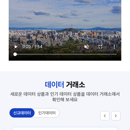
7
SNS 노출대비 유동인구
1
공동주택 단지 연계정보
2
주요 상권별 에너지 사용량 정보
3
신축 건축물 정보
4
부동산 시세와 개별공시지가_서울
5
상가임대료(공공상가)
6
화물차 기종점 통행량
데이터
거래소
7
SNS 노출대비 유동인구
새로운 데이터 상품과 인기 데이터 상품을 데이터 거래소에서
확인해 보세요
신규데이터
인기데이터