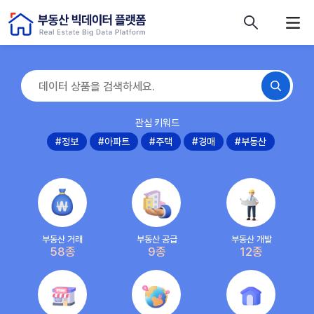
콘텐츠 바로가기
주메뉴 바로가기
푸터 바로가기
관심 키워드
#정보
#아파트
#주택
#경매
#부동산
부동산 거래
부동산 공급
부동산 개발
58종
9종
12종