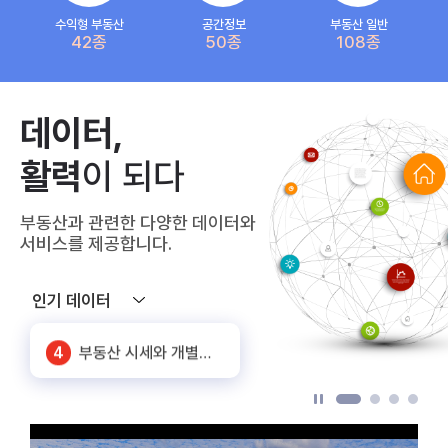
수익형 부동산
공간정보
부동산 일반
42종
50종
108종
5
상가임대료(공공상가)
데이터,
6
화물차 기종점 통행량
활력
이 되다
7
SNS 노출대비 유동인구
부동산과 관련한 다양한 데이터와
1
공동주택 단지 연계정보
서비스를 제공합니다.
2
주요 상권별 에너지 사용량 정보
인기 데이터
3
신축 건축물 정보
4
부동산 시세와 개별공시지가_서울
5
상가임대료(공공상가)
6
화물차 기종점 통행량