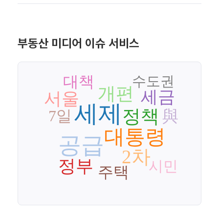
부동산 미디어 이슈 서비스
대책
수도권
개편
세금
서울
세제
정책
與
7일
대통령
공급
2차
정부
시민
주택