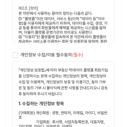
제2조 [정의]
본 약관에서 사용하는 용어의 정의는 다음과 같다.
① “플랫폼”이란 데이터, 서비스 등(이하 “데이터 등”이라
함)을 이용자에게 제공하기 위하여, 데이터를 수집, 생성, 가
공 등을 통하여 회원들에게 혜택을 제공하는 시스템을 말하
며, 아울러 플랫폼 운영기관의 의미로도 사용한다.
② “이용자”란 플랫폼에 접속하여 본 약관에 따라 플랫폼이
제공하는 서비스를 이용하는 회원 및 비회원을 말하며, 회원
은 구매회원, 판매회원으로 분류한다.
1. “구매회원”이란 플랫폼에서 제공하는 서비스를 이용하고
개인정보 수집/이용 필수동의
(필수)
상품을 구매하는 회원으로, 개인회원, 기업회원으로 분류한
다.
2. “판매회원”이란 플랫폼에 데이터 상품을 판매하기 위한
회원으로 기업, 기관, 단체 등을 말한다.
「개인정보 보호법」에 따라 부동산 빅데이터 플랫폼 회원가입
3. “비회원”이란 회원에 가입하지 않고 플랫폼이 제공하는
을 신청하시는 분께 수집하는 개인정보의 항목, 개인정보의
데이터 등을 이용하는 자를 말한다.
수집 및 이용목적, 개인정보의 보유 및 이용기간, 동의 거부
③ “데이터 상품”이란 플랫폼에서 제공하는 무료 및 유료 데
이터 일체를 말한다.
권 및 동의 거부 시 불이익에 관한 사항을 안내드리오니 검토
④ “서비스”란 이용자가 이용할 수 있는 플랫폼 관련 제반 서
후 동의하여 주시기 바랍니다.
비스를 말한다.
1. 수집하는 개인정보 항목
제3조 [약관 등의 명시와 개정]
① 플랫폼은 본 약관의 내용과 상호, 영업소 소재지, 전화번
(구매회원) 개인회원 : 성명, 연락처, 이메일, 아이디, 비밀번
호, 전자우편주소, 사업자등록번호, 개인정보 보호책임자 등
호
을 이용자가 쉽게 알 수 있도록 플랫폼의 초기 서비스 화면에
기업회원 : 회사명, 사업자등록번호, 대표자명,
게시하여야 한다. 다만, 약관의 내용은 이용자가 연결화면을
가입자명, 아이디, 비밀번호, 이메일