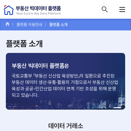
콘텐츠 바로가기
주메뉴 바로가기
푸터 바로가기
플랫폼 이용안내
플랫폼 소개
플랫폼 소개
부동산 빅데이터 플랫폼
은
국토교통부 「부동산 신산업 육성방안」의 일환으로 추진된
부동산 데이터
생산·유통·활용의 거점으로서 부동산 신산업
육성과 공공-민간산업
데이터 연계 기반 조성을 위해 운영
되고 있습니다.
데이터 거래소