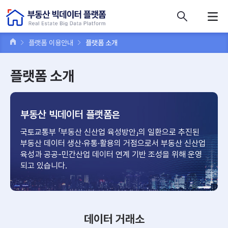
콘텐츠 바로가기
주메뉴 바로가기
푸터 바로가기
플랫폼 이용안내
플랫폼 소개
플랫폼 소개
부동산 빅데이터 플랫폼
은
국토교통부 「부동산 신산업 육성방안」의 일환으로 추진된
부동산 데이터
생산·유통·활용의 거점으로서 부동산 신산업
육성과 공공-민간산업
데이터 연계 기반 조성을 위해 운영
되고 있습니다.
데이터 거래소