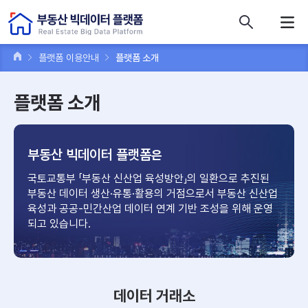
콘텐츠 바로가기
주메뉴 바로가기
푸터 바로가기
플랫폼 이용안내
플랫폼 소개
플랫폼 소개
부동산 빅데이터 플랫폼
은
국토교통부 「부동산 신산업 육성방안」의 일환으로 추진된
부동산 데이터
생산·유통·활용의 거점으로서 부동산 신산업
육성과 공공-민간산업
데이터 연계 기반 조성을 위해 운영
되고 있습니다.
데이터 거래소