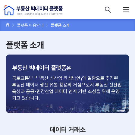
콘텐츠 바로가기
주메뉴 바로가기
푸터 바로가기
플랫폼 이용안내
플랫폼 소개
플랫폼 소개
부동산 빅데이터 플랫폼
은
국토교통부 「부동산 신산업 육성방안」의 일환으로 추진된
부동산 데이터
생산·유통·활용의 거점으로서 부동산 신산업
육성과 공공-민간산업
데이터 연계 기반 조성을 위해 운영
되고 있습니다.
데이터 거래소