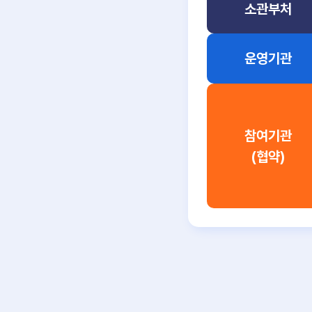
소관부처
운영기관
참여기관
(협약)