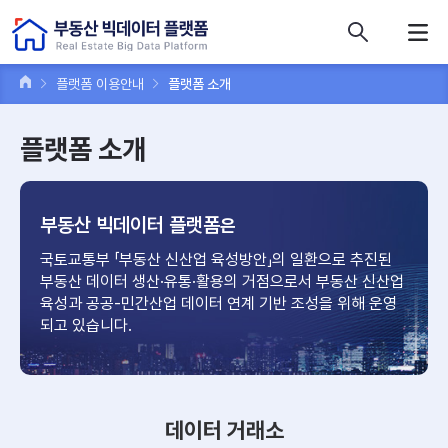
콘텐츠 바로가기
주메뉴 바로가기
푸터 바로가기
플랫폼 이용안내
플랫폼 소개
플랫폼 소개
부동산 빅데이터 플랫폼
은
국토교통부 「부동산 신산업 육성방안」의 일환으로 추진된
부동산 데이터
생산·유통·활용의 거점으로서 부동산 신산업
육성과 공공-민간산업
데이터 연계 기반 조성을 위해 운영
되고 있습니다.
데이터 거래소