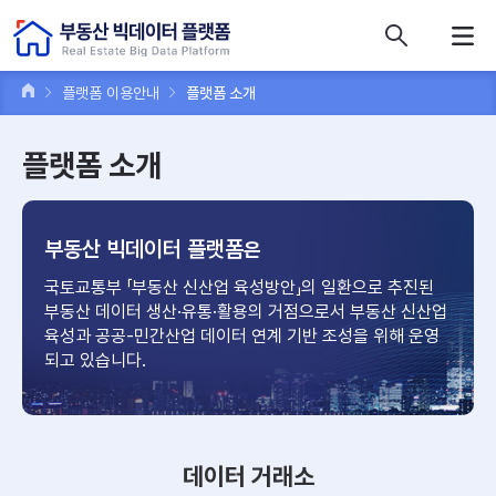
콘텐츠 바로가기
주메뉴 바로가기
푸터 바로가기
플랫폼 이용안내
플랫폼 소개
플랫폼 소개
부동산 빅데이터 플랫폼
은
국토교통부 「부동산 신산업 육성방안」의 일환으로 추진된
부동산 데이터
생산·유통·활용의 거점으로서 부동산 신산업
육성과 공공-민간산업
데이터 연계 기반 조성을 위해 운영
되고 있습니다.
데이터 거래소