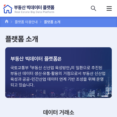
콘텐츠 바로가기
주메뉴 바로가기
푸터 바로가기
플랫폼 이용안내
플랫폼 소개
플랫폼 소개
부동산 빅데이터 플랫폼
은
국토교통부 「부동산 신산업 육성방안」의 일환으로 추진된
부동산 데이터
생산·유통·활용의 거점으로서 부동산 신산업
육성과 공공-민간산업
데이터 연계 기반 조성을 위해 운영
되고 있습니다.
데이터 거래소