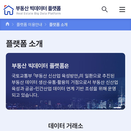
콘텐츠 바로가기
주메뉴 바로가기
푸터 바로가기
플랫폼 이용안내
플랫폼 소개
플랫폼 소개
부동산 빅데이터 플랫폼
은
국토교통부 「부동산 신산업 육성방안」의 일환으로 추진된
부동산 데이터
생산·유통·활용의 거점으로서 부동산 신산업
육성과 공공-민간산업
데이터 연계 기반 조성을 위해 운영
되고 있습니다.
데이터 거래소