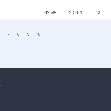
개인회원
접수대기
42
7
8
9
10
다.