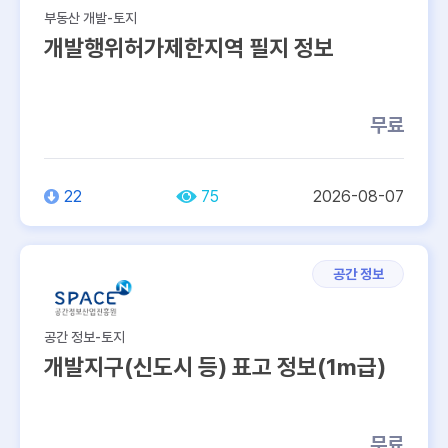
505
62
부동산 개발-토지
개발행위허가제한지역 필지 정보
237
무료
22
75
2026-08-07
공간 정보
공간 정보-토지
개발지구(신도시 등) 표고 정보(1m급)
무료