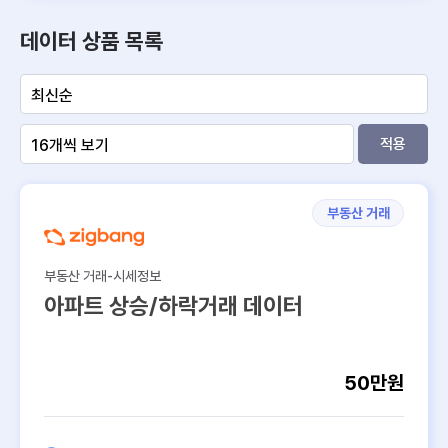
카탈로그
데이터 상품 목록
150
100
적용
50
0
부동산 거래
가격∙
공간
특성
개발∙
분양∙
수요∙
입지∙
통계∙
환경∙
임대∙
거래∙
연계∙
정보
인허
매물∙
인구
인프
산업
리스
수익
시세
코드
가∙설
경매
라∙교
크
계
∙공급
육
부동산 거래-시세정보
아파트 상승/하락거래 데이터
부동산 유형
상업/상권
50만원
주거
공통
…