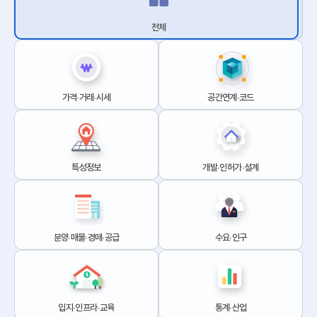
전체
가격∙거래∙시세
공간연계∙코드
특성정보
개발∙인허가∙설계
분양∙매물∙경매∙공급
수요∙인구
입지∙인프라∙교육
통계∙산업