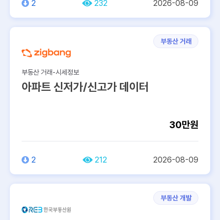
2
232
2026-08-09
토지
…
부동산 거래
데이터 생성주기
부동산 거래-시세정보
반기
월
아파트 신저가/신고가 데이터
95건
95건
30만원
년
분기
202건
113건
2
212
2026-08-09
데이터 제공단위
37
41
21
25
부동산 개발
26
전체