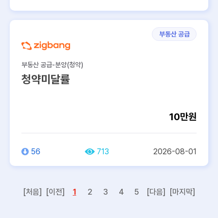
부동산 공급
부동산 공급-분양(청약)
청약미달률
10만원
56
713
2026-08-01
[처음]
[이전]
1
2
3
4
5
[다음]
[마지막]