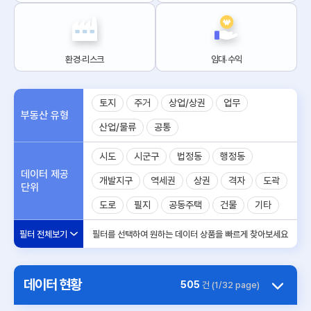
환경∙리스크
임대∙수익
토지
주거
상업/상권
업무
부동산 유형
산업/물류
공통
시도
시군구
법정동
행정동
데이터 제공
개발지구
역세권
상권
격자
도곽
단위
도로
필지
공동주택
건물
기타
필터 전체보기
필터를 선택하여 원하는 데이터 상품을 빠르게 찾아보세요
데이터 현황
505
건 (1/32 page)