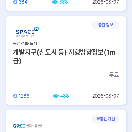
384
888
2026-08-07
토지
…
공간 정보
데이터 생성주기
공간 정보-토지
반기
월
개발지구(신도시 등) 지형방향정보(1m
95건
95건
급)
무료
년
분기
202건
113건
1286
488
2026-08-07
데이터 제공단위
37
41
21
25
부동산 개발
26
전체