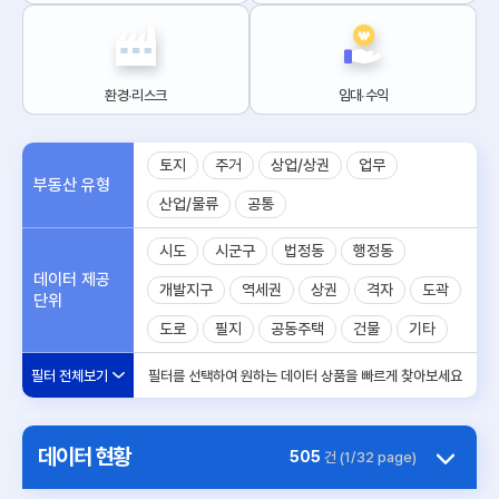
환경∙리스크
임대∙수익
토지
주거
상업/상권
업무
부동산 유형
산업/물류
공통
시도
시군구
법정동
행정동
데이터 제공
개발지구
역세권
상권
격자
도곽
단위
도로
필지
공동주택
건물
기타
필터 전체보기
필터를 선택하여 원하는 데이터 상품을 빠르게 찾아보세요
데이터 현황
505
건 (1/32 page)