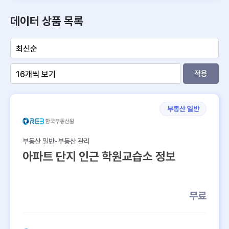
카탈로그
데이터 상품 목록
150
100
적용
50
0
부동산 일반
가격∙
공간
특성
개발∙
분양∙
수요∙
입지∙
통계∙
환경∙
임대∙
거래∙
연계∙
정보
인허
매물∙
인구
인프
산업
리스
수익
시세
코드
가∙설
경매
라∙교
크
계
∙공급
육
부동산 일반-부동산 관리
아파트 단지 인근 학원교습소 정보
부동산 유형
상업/상권
무료
주거
공통
…