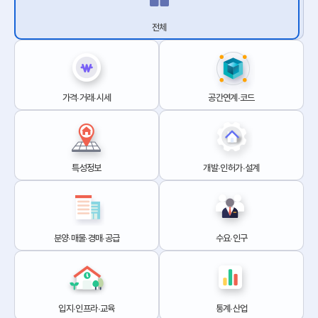
전체
가격∙거래∙시세
공간연계∙코드
특성정보
개발∙인허가∙설계
분양∙매물∙경매∙공급
수요∙인구
입지∙인프라∙교육
통계∙산업