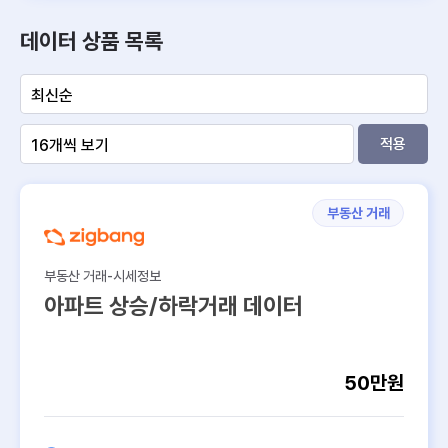
카탈로그
데이터 상품 목록
150
100
적용
50
0
부동산 거래
가격∙
공간
특성
개발∙
분양∙
수요∙
입지∙
통계∙
환경∙
임대∙
거래∙
연계∙
정보
인허
매물∙
인구
인프
산업
리스
수익
시세
코드
가∙설
경매
라∙교
크
계
∙공급
육
부동산 거래-시세정보
아파트 상승/하락거래 데이터
부동산 유형
상업/상권
50만원
주거
공통
…