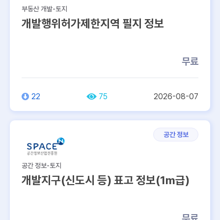
505
62
부동산 개발-토지
개발행위허가제한지역 필지 정보
237
무료
22
75
2026-08-07
공간 정보
공간 정보-토지
개발지구(신도시 등) 표고 정보(1m급)
무료