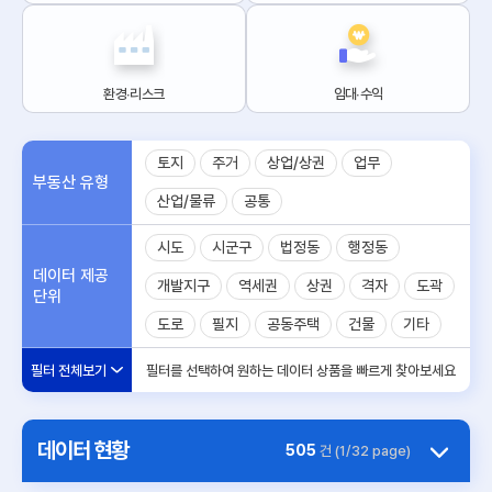
환경∙리스크
임대∙수익
토지
주거
상업/상권
업무
부동산 유형
산업/물류
공통
시도
시군구
법정동
행정동
데이터 제공
개발지구
역세권
상권
격자
도곽
단위
도로
필지
공동주택
건물
기타
필터 전체보기
필터를 선택하여 원하는 데이터 상품을 빠르게 찾아보세요
데이터 현황
505
건 (1/32 page)