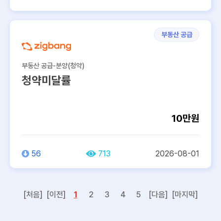
부동산 공급
부동산 공급-분양(청약)
청약미달률
10만원
56
713
2026-08-01
[처음]
[이전]
1
2
3
4
5
[다음]
[마지막]