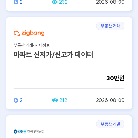
2
232
2026-08-09
토지
…
부동산 거래
데이터 생성주기
부동산 거래-시세정보
반기
월
아파트 신저가/신고가 데이터
95건
95건
30만원
년
분기
202건
113건
2
212
2026-08-09
데이터 제공단위
37
41
21
25
부동산 개발
26
전체