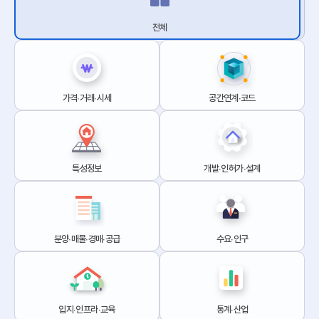
전체
가격∙거래∙시세
공간연계∙코드
특성정보
개발∙인허가∙설계
분양∙매물∙경매∙공급
수요∙인구
입지∙인프라∙교육
통계∙산업