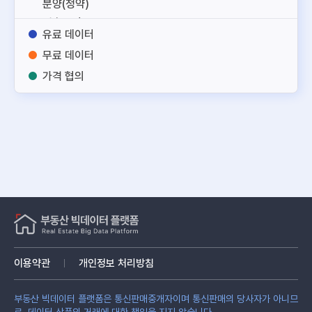
분양(청약)
건축도면
유료 데이터
토지
무료 데이터
건축
가격 협의
노후부동산
주거용
업무용
상업용
토지
건물
부동산 서비스
부동산 관리
융합정보
기타
이용약관
개인정보 처리방침
부동산 빅데이터 플랫폼은 통신판매중개자이며 통신판매의 당사자가 아니므