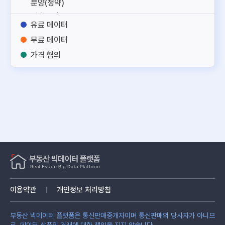
분양(청약)
건축도면
유료 데이터
토지
무료 데이터
건축
가격 협의
노후부동산
주거용
업무용
상업용
토지
건물
부동산 서비스
부동산 관리
융합정보
기타
이용약관
개인정보 처리방침
부동산 빅데이터 플랫폼은 통신판매중개자이며 통신판매의 당사자가 아니므