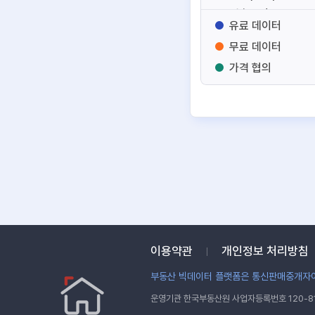
건축도면
유료 데이터
토지
무료 데이터
건축
가격 협의
노후부동산
주거용
업무용
상업용
토지
건물
부동산 서비스
부동산 관리
융합정보
기타
이용약관
개인정보 처리방침
부동산 빅데이터 플랫폼은 통신판매중개자이
운영기관 한국부동산원 사업자등록번호 120-81