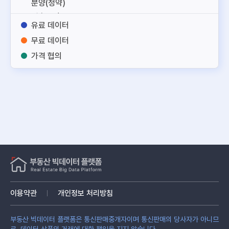
분양(청약)
건축도면
유료 데이터
토지
무료 데이터
건축
가격 협의
노후부동산
주거용
업무용
상업용
토지
건물
부동산 서비스
부동산 관리
융합정보
기타
이용약관
개인정보 처리방침
부동산 빅데이터 플랫폼은 통신판매중개자이며 통신판매의 당사자가 아니므