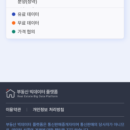
분양(청약)
건축도면
유료 데이터
토지
무료 데이터
건축
가격 협의
노후부동산
주거용
업무용
상업용
토지
건물
부동산 서비스
부동산 관리
융합정보
기타
이용약관
개인정보 처리방침
부동산 빅데이터 플랫폼은 통신판매중개자이며 통신판매의 당사자가 아니므