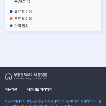
분양(청약)
건축도면
유료 데이터
토지
무료 데이터
건축
가격 협의
노후부동산
주거용
업무용
상업용
토지
건물
부동산 서비스
부동산 관리
융합정보
기타
이용약관
개인정보 처리방침
부동산 빅데이터 플랫폼은 통신판매중개자이며 통신판매의 당사자가 아니므