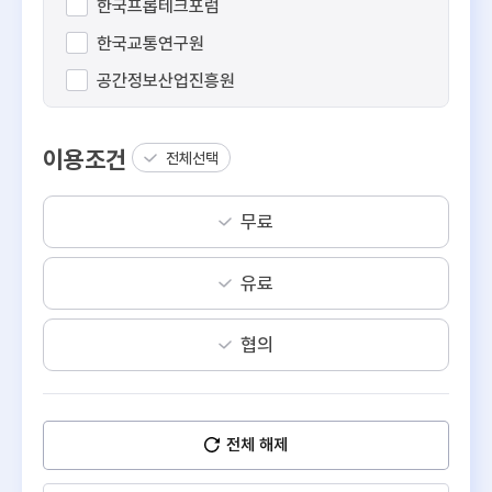
한국프롭테크포럼
한국교통연구원
공간정보산업진흥원
스페이스워크
이용조건
오아시스비즈니스
전체선택
이에이트
무료
직방
디스코
유료
리파인
피타그래프
협의
데이터웨이
알스퀘어
전체 해제
경동도시가스