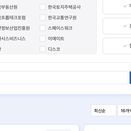
국부동산원
한국토지주택공사
국프롭테크포럼
한국교통연구원
간정보산업진흥원
스페이스워크
아시스비즈니스
이에이트
방
디스코
파인
피타그래프
이터웨이
알스퀘어
동도시가스