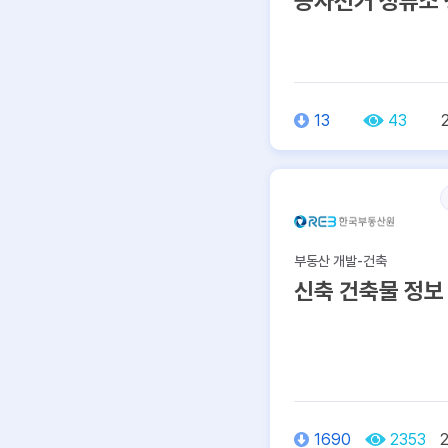
공자전거 정류소
13
43
부동산 개발-건축
신축 건축물 정보
1690
2353