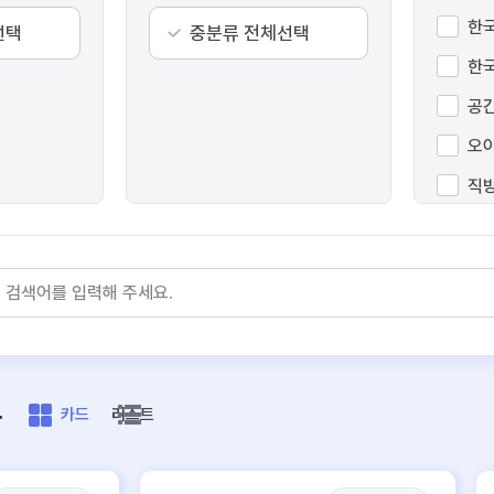
한
선택
중분류 전체선택
한
공
오
직
리
데
경
록
카드
리스트