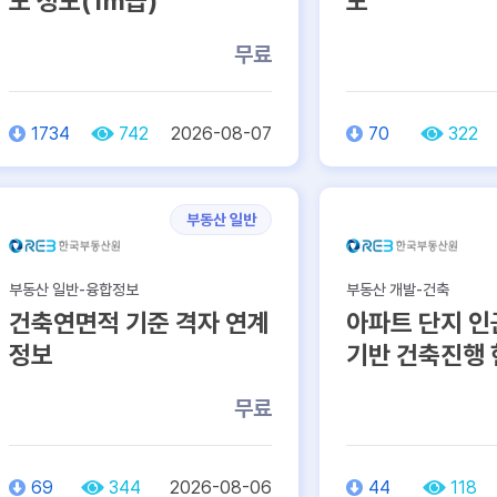
도 정보(1m급)
보
무료
1734
742
2026-08-07
70
322
부동산 일반
부동산 일반-융합정보
부동산 개발-건축
건축연면적 기준 격자 연계
아파트 단지 인
정보
기반 건축진행
무료
69
344
2026-08-06
44
118