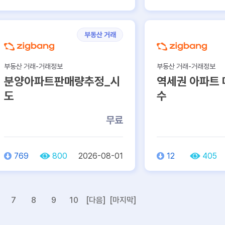
부동산 거래
부동산 거래-거래정보
부동산 거래-거래정보
분양아파트판매량추정_시
역세권 아파트
도
수
무료
769
800
2026-08-01
12
405
7
8
9
10
[다음]
[마지막]