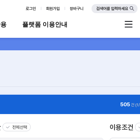
로그인
회원가입
장바구니
검색어를 입력하세요
활용
플랫폼 이용안내
례
플랫폼 소개
스
판매자 가이드
공지사항
FAQ
Q&A
505
건 (1
관
이용조건
전체선택