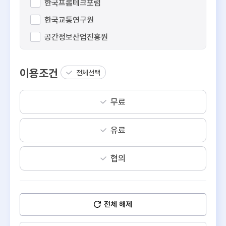
한국프롭테크포럼
한국교통연구원
공간정보산업진흥원
스페이스워크
이용조건
오아시스비즈니스
전체선택
이에이트
무료
직방
디스코
유료
리파인
피타그래프
협의
데이터웨이
알스퀘어
전체 해제
경동도시가스