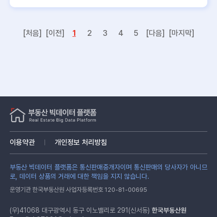
[처음]
[이전]
1
2
3
4
5
[다음]
[마지막]
이용약관
개인정보 처리방침
부동산 빅데이터 플랫폼은 통신판매중개자이며 통신판매의 당사자가 아니므
로, 데이터 상품의 거래에 대한 책임을 지지 않습니다.
운영기관 한국부동산원 사업자등록번호 120-81-00695
(우)41068 대구광역시 동구 이노밸리로 291(신서동)
한국부동산원