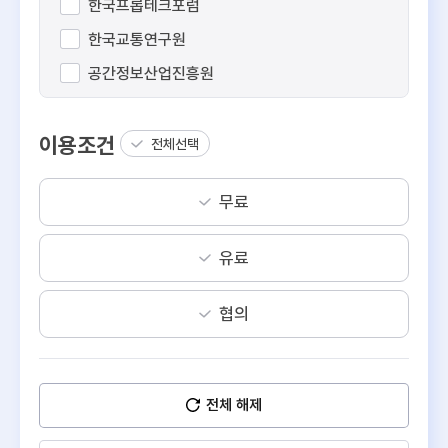
한국프롭테크포럼
한국교통연구원
공간정보산업진흥원
스페이스워크
이용조건
오아시스비즈니스
전체선택
이에이트
무료
직방
디스코
유료
리파인
피타그래프
협의
데이터웨이
알스퀘어
전체 해제
경동도시가스