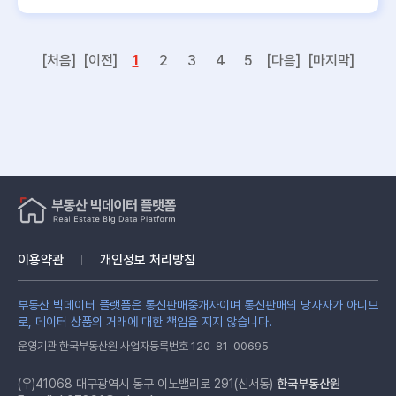
[처음]
[이전]
1
2
3
4
5
[다음]
[마지막]
이용약관
개인정보 처리방침
부동산 빅데이터 플랫폼은 통신판매중개자이며 통신판매의 당사자가 아니므
로, 데이터 상품의 거래에 대한 책임을 지지 않습니다.
운영기관 한국부동산원 사업자등록번호 120-81-00695
(우)41068 대구광역시 동구 이노밸리로 291(신서동)
한국부동산원