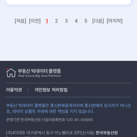
[처음]
[이전]
1
2
3
4
5
[다음]
[마지막]
이용약관
개인정보 처리방침
부동산 빅데이터 플랫폼은 통신판매중개자이며 통신판매의 당사자가 아니므
로, 데이터 상품의 거래에 대한 책임을 지지 않습니다.
운영기관 한국부동산원 사업자등록번호 120-81-00695
(우)41068 대구광역시 동구 이노밸리로 291(신서동)
한국부동산원