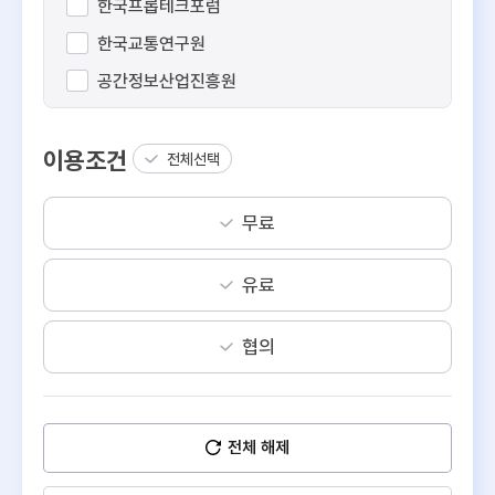
한국프롭테크포럼
한국교통연구원
공간정보산업진흥원
스페이스워크
이용조건
오아시스비즈니스
전체선택
이에이트
무료
직방
디스코
유료
리파인
피타그래프
협의
데이터웨이
알스퀘어
전체 해제
경동도시가스