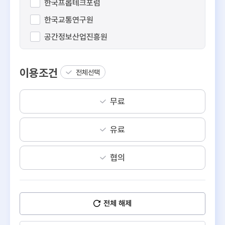
한국프롭테크포럼
한국교통연구원
공간정보산업진흥원
스페이스워크
이용조건
오아시스비즈니스
전체선택
이에이트
무료
직방
디스코
유료
리파인
피타그래프
협의
데이터웨이
알스퀘어
전체 해제
경동도시가스