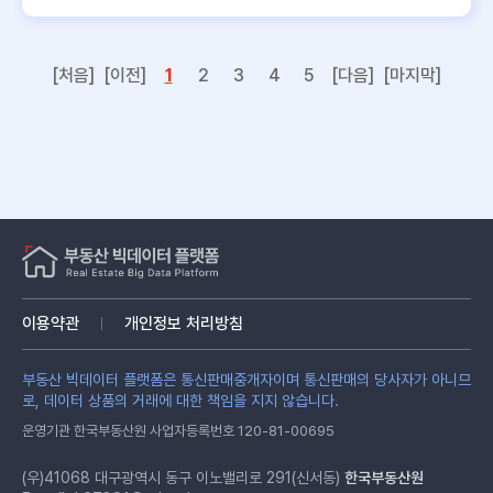
[처음]
[이전]
1
2
3
4
5
[다음]
[마지막]
이용약관
개인정보 처리방침
부동산 빅데이터 플랫폼은 통신판매중개자이며 통신판매의 당사자가 아니므
로, 데이터 상품의 거래에 대한 책임을 지지 않습니다.
운영기관 한국부동산원 사업자등록번호 120-81-00695
(우)41068 대구광역시 동구 이노밸리로 291(신서동)
한국부동산원