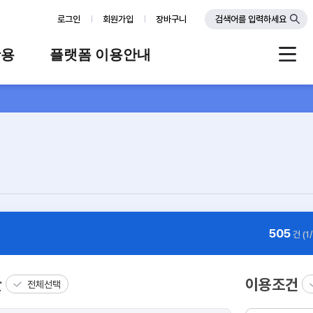
로그인
회원가입
장바구니
검색어를 입력하세요
활용
플랫폼 이용안내
례
플랫폼 소개
스
판매자 가이드
공지사항
FAQ
Q&A
505
건 (1
관
이용조건
전체선택