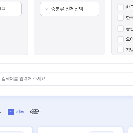
한
선택
중분류 전체선택
한
공
오
직
리
데
경
록
카드
리스트