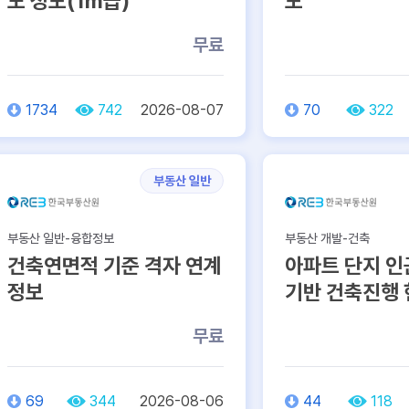
도 정보(1m급)
보
무료
1734
742
2026-08-07
70
322
부동산 일반
부동산 일반-융합정보
부동산 개발-건축
건축연면적 기준 격자 연계
아파트 단지 인
정보
기반 건축진행
무료
69
344
2026-08-06
44
118