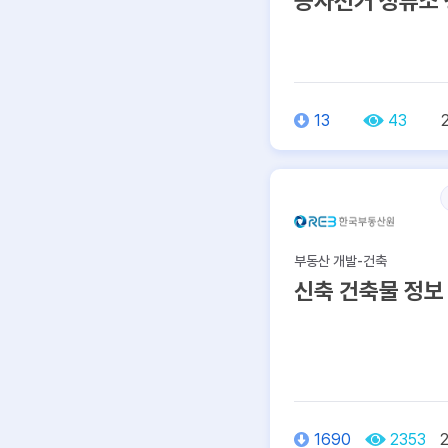
공자전거 정류소
13
43
부동산 개발-건축
신축 건축물 정보
1690
2353