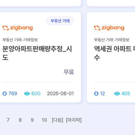
부동산 거래
부동산 거래-거래정보
부동산 거래-거래정보
분양아파트판매량추정_시
역세권 아파트
도
수
무료
769
800
2026-08-01
12
405
7
8
9
10
[다음]
[마지막]