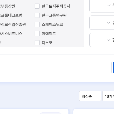
국부동산원
한국토지주택공사
국프롭테크포럼
한국교통연구원
간정보산업진흥원
스페이스워크
아시스비즈니스
이에이트
방
디스코
파인
피타그래프
이터웨이
알스퀘어
동도시가스