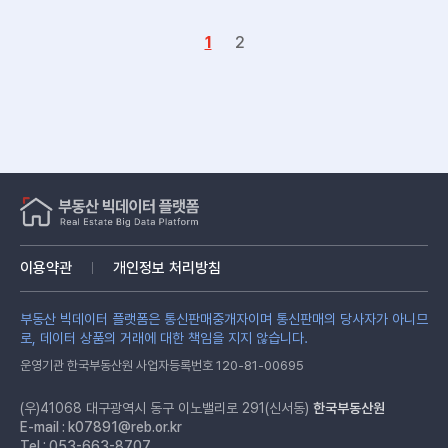
1
2
이용약관
개인정보 처리방침
부동산 빅데이터 플랫폼은 통신판매중개자이며 통신판매의 당사자가 아니므
로, 데이터 상품의 거래에 대한 책임을 지지 않습니다.
운영기관 한국부동산원 사업자등록번호 120-81-00695
(우)41068 대구광역시 동구 이노밸리로 291(신서동)
한국부동산원
E-mail :
k07891@reb.or.kr
Tel : 053-663-8707