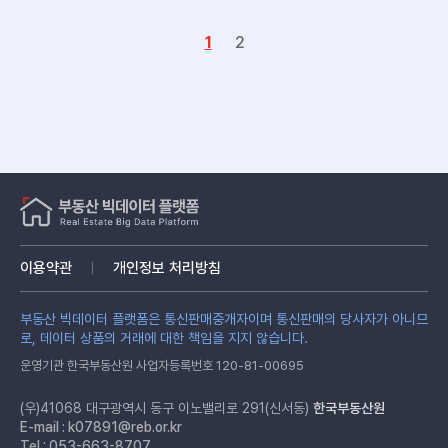
1
2
이용약관
개인정보 처리방침
부동산 빅데이터 플랫폼은 통신판매중개자이며 통신판매의 당사자가 아니므
로, 데이터 상품의 거래에 대한 책임을 지지 않습니다.
운영기관 한국부동산원 사업자등록번호 120-81-00695
(우)41068 대구광역시 동구 이노밸리로 291(신서동)
한국부동산원
E-mail :
k07891@reb.or.kr
Tel : 053-663-8707