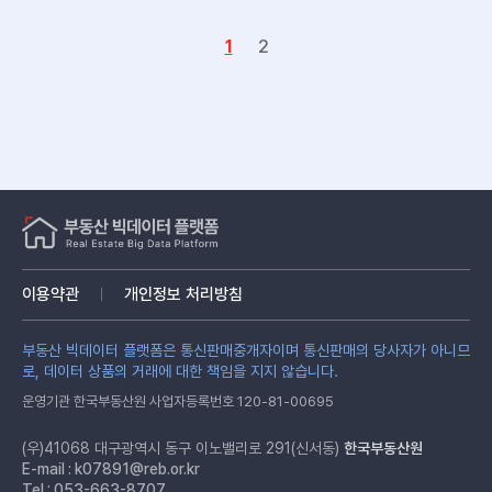
1
2
이용약관
개인정보 처리방침
부동산 빅데이터 플랫폼은 통신판매중개자이며 통신판매의 당사자가 아니므
로, 데이터 상품의 거래에 대한 책임을 지지 않습니다.
운영기관 한국부동산원 사업자등록번호 120-81-00695
(우)41068 대구광역시 동구 이노밸리로 291(신서동)
한국부동산원
E-mail :
k07891@reb.or.kr
Tel : 053-663-8707