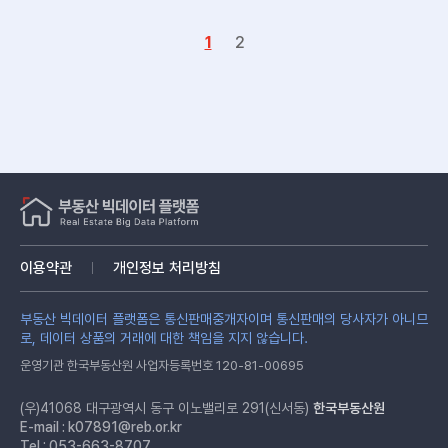
1
2
이용약관
개인정보 처리방침
부동산 빅데이터 플랫폼은 통신판매중개자이며 통신판매의 당사자가 아니므
로, 데이터 상품의 거래에 대한 책임을 지지 않습니다.
운영기관 한국부동산원 사업자등록번호 120-81-00695
(우)41068 대구광역시 동구 이노밸리로 291(신서동)
한국부동산원
E-mail :
k07891@reb.or.kr
Tel : 053-663-8707