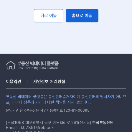
뒤로 이동
홈으로 이동
이용약관
개인정보 처리방침
부동산 빅데이터 플랫폼은 통신판매중개자이며 통신판매의 당사자가 아니므
로, 데이터 상품의 거래에 대한 책임을 지지 않습니다.
운영기관 한국부동산원 사업자등록번호 120-81-00695
(우)41068 대구광역시 동구 이노밸리로 291(신서동)
한국부동산원
E-mail :
k07891@reb.or.kr