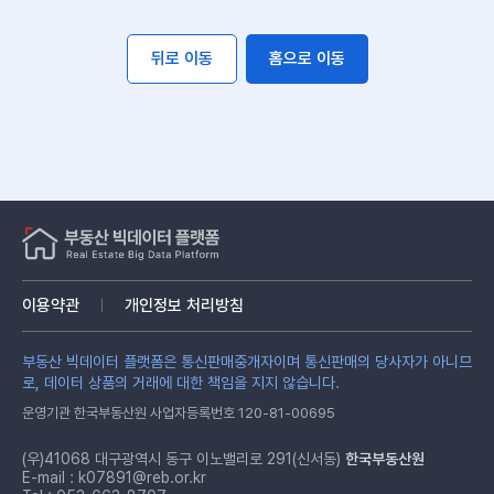
뒤로 이동
홈으로 이동
이용약관
개인정보 처리방침
부동산 빅데이터 플랫폼은 통신판매중개자이며 통신판매의 당사자가 아니므
로, 데이터 상품의 거래에 대한 책임을 지지 않습니다.
운영기관 한국부동산원 사업자등록번호 120-81-00695
(우)41068 대구광역시 동구 이노밸리로 291(신서동)
한국부동산원
E-mail :
k07891@reb.or.kr