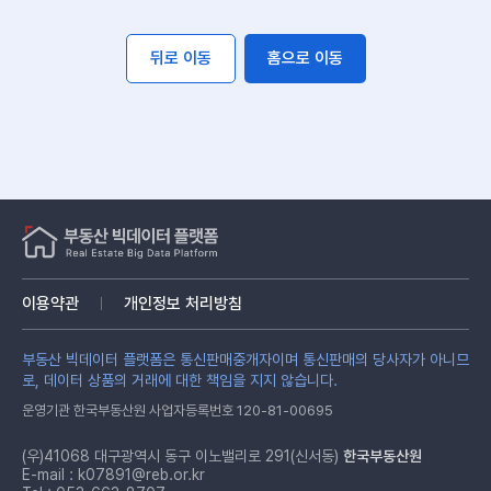
뒤로 이동
홈으로 이동
이용약관
개인정보 처리방침
부동산 빅데이터 플랫폼은 통신판매중개자이며 통신판매의 당사자가 아니므
로, 데이터 상품의 거래에 대한 책임을 지지 않습니다.
운영기관 한국부동산원 사업자등록번호 120-81-00695
(우)41068 대구광역시 동구 이노밸리로 291(신서동)
한국부동산원
E-mail :
k07891@reb.or.kr