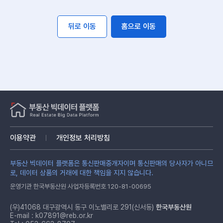
뒤로 이동
홈으로 이동
이용약관
개인정보 처리방침
부동산 빅데이터 플랫폼은 통신판매중개자이며 통신판매의 당사자가 아니므
로, 데이터 상품의 거래에 대한 책임을 지지 않습니다.
운영기관 한국부동산원 사업자등록번호 120-81-00695
(우)41068 대구광역시 동구 이노밸리로 291(신서동)
한국부동산원
E-mail :
k07891@reb.or.kr