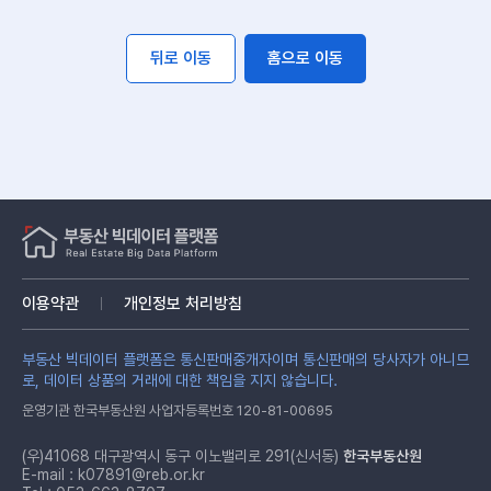
뒤로 이동
홈으로 이동
이용약관
개인정보 처리방침
부동산 빅데이터 플랫폼은 통신판매중개자이며 통신판매의 당사자가 아니므
로, 데이터 상품의 거래에 대한 책임을 지지 않습니다.
운영기관 한국부동산원 사업자등록번호 120-81-00695
(우)41068 대구광역시 동구 이노밸리로 291(신서동)
한국부동산원
E-mail :
k07891@reb.or.kr