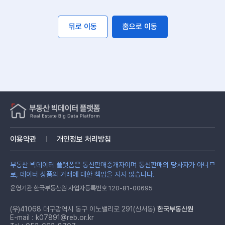
뒤로 이동
홈으로 이동
이용약관
개인정보 처리방침
부동산 빅데이터 플랫폼은 통신판매중개자이며 통신판매의 당사자가 아니므
로, 데이터 상품의 거래에 대한 책임을 지지 않습니다.
운영기관 한국부동산원 사업자등록번호 120-81-00695
(우)41068 대구광역시 동구 이노밸리로 291(신서동)
한국부동산원
E-mail :
k07891@reb.or.kr