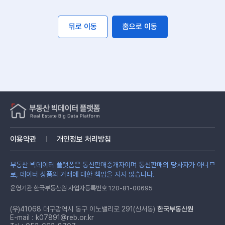
뒤로 이동
홈으로 이동
이용약관
개인정보 처리방침
부동산 빅데이터 플랫폼은 통신판매중개자이며 통신판매의 당사자가 아니므
로, 데이터 상품의 거래에 대한 책임을 지지 않습니다.
운영기관 한국부동산원 사업자등록번호 120-81-00695
(우)41068 대구광역시 동구 이노밸리로 291(신서동)
한국부동산원
E-mail :
k07891@reb.or.kr