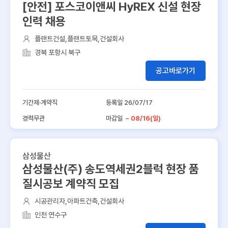
[안전] 포스코이앤씨 HyREX 신설 현장
인력 채용
플랜트건설,플랜트토목,건설회사
경북 포항시 북구
공고바로가기
기간제·계약직
등록일 26/07/17
경력무관
마감일
~ 08/16(일)
삼성물산
삼성물산(주) 송도역세권2블럭 현장 품
질시공보 계약직 모집
시공관리자,아파트건축,건설회사
인천 연수구