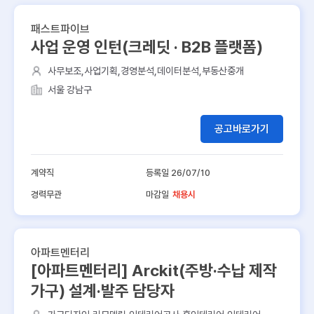
패스트파이브
사업 운영 인턴(크레딧 · B2B 플랫폼)
사무보조,사업기획,경영분석,데이터분석,부동산중개
서울 강남구
공고바로가기
계약직
등록일 26/07/10
경력무관
마감일
채용시
아파트멘터리
[아파트멘터리] Arckit(주방·수납 제작
가구) 설계·발주 담당자