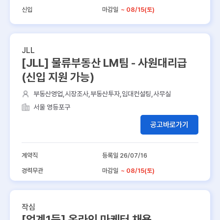
신입
마감일
~ 08/15(토)
JLL
[JLL] 물류부동산 LM팀 - 사원대리급
(신입 지원 가능)
부동산영업,시장조사,부동산투자,임대컨설팅,사무실
서울 영등포구
공고바로가기
계약직
등록일 26/07/16
경력무관
마감일
~ 08/15(토)
작심
[업계1등] 온라인 마케터 채용