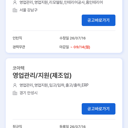
영업관리,영업지원,리모델링,인테리어공사,홈인테리어
서울 강남구
공고바로가기
인턴직
수정일 26/07/16
경력무관
마감일
~ 09/14(월)
코아텍
영업관리/지원(제조업)
영업관리,영업지원,입고/입하,출고/출하,ERP
경기 안성시
공고바로가기
정규직
등록일 26/07/16