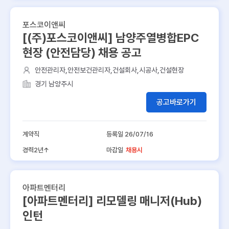
포스코이앤씨
[(주)포스코이앤씨] 남양주열병합EPC
현장 (안전담당) 채용 공고
안전관리자,안전보건관리자,건설회사,시공사,건설현장
경기 남양주시
공고바로가기
계약직
등록일 26/07/16
경력2년↑
마감일
채용시
아파트멘터리
[아파트멘터리] 리모델링 매니저(Hub)
인턴