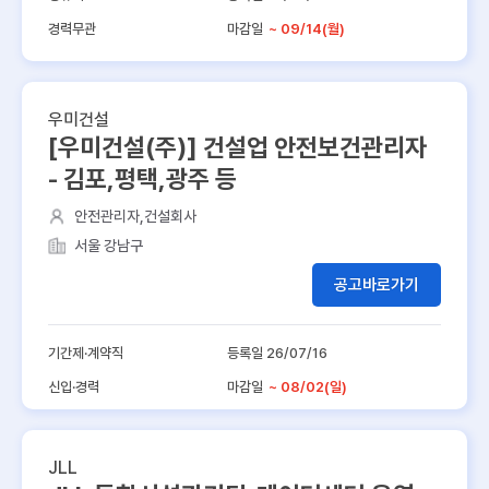
경력무관
마감일
~ 09/14(월)
우미건설
[우미건설(주)] 건설업 안전보건관리자
- 김포,평택,광주 등
안전관리자,건설회사
서울 강남구
공고바로가기
기간제·계약직
등록일 26/07/16
신입·경력
마감일
~ 08/02(일)
JLL