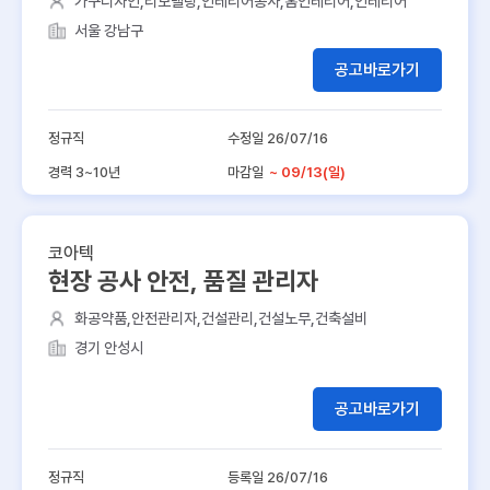
가구디자인,리모델링,인테리어공사,홈인테리어,인테리어
서울 강남구
공고바로가기
정규직
수정일 26/07/16
경력 3~10년
마감일
~ 09/13(일)
코아텍
현장 공사 안전, 품질 관리자
화공약품,안전관리자,건설관리,건설노무,건축설비
경기 안성시
공고바로가기
정규직
등록일 26/07/16