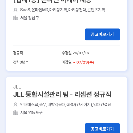
SaaS,온라인MD,마케팅기획,마케팅전략,콘텐츠기획
서울 강남구
공고바로가기
정규직
수정일 26/07/16
경력3년↑
마감일
~ 07/29(수)
JLL
JLL 통합시설관리 팀 - 리셉션 정규직
안내데스크,총무,내방객응대,GRO(컨시어지),임대컨설팅
서울 영등포구
공고바로가기