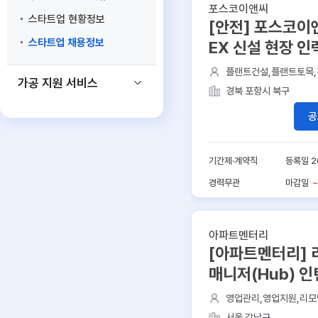
포스코이앤씨
스타트업 현황정보
[안전] 포스코이
스타트업 채용정보
EX 신설 현장 인
플랜트건설,플랜트토목
가공 지원 서비스
경북 포항시 북구
공
기간제·계약직
등록일 2
경력무관
마감일
~
아파트멘터리
[아파트멘터리]
매니저(Hub) 인
영업관리,영업지원,리모
공사,홈인테리어
서울 강남구