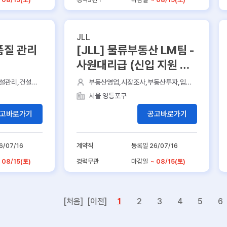
JLL
품질 관리
[JLL] 물류부동산 LM팀 -
사원대리급 (신입 지원 가
능)
설관리,건설노
부동산영업,시장조사,부동산투자,임대
컨설팅,사무실
서울 영등포구
고바로가기
공고바로가기
6/07/16
계약직
등록일 26/07/16
 08/15(토)
경력무관
마감일
~ 08/15(토)
[처음]
[이전]
1
2
3
4
5
6