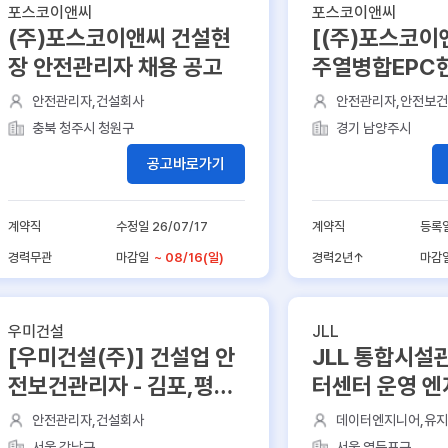
포스코이앤씨
포스코이앤씨
(주)포스코이앤씨 건설현
[(주)포스코이
장 안전관리자 채용 공고
주열병합EPC현
담당) 채용 공
안전관리자,건설회사
안전관리자,안전보건
시공사,건설현장
충북 청주시 청원구
경기 남양주시
공고바로가기
계약직
수정일 26/07/17
계약직
등록일
경력무관
마감일
~ 08/16(일)
경력2년↑
마감
우미건설
JLL
[우미건설(주)] 건설업 안
JLL 통합시설
전보건관리자 - 김포,평택,
터센터 운영 엔
광주 등
조2교대 근무)
안전관리자,건설회사
데이터엔지니어,유지
설관리,임대컨설팅
서울 강남구
서울 영등포구