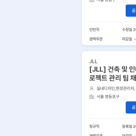
공
인턴직
수정일 2
경력무관
마감일
~
JLL
[JLL] 건축 및 
로젝트 관리 팀 
실내디자인,현장관리자,
델링,인테리어공사
서울 영등포구
공
정규직
등록일 2
경력무관
마감일
~