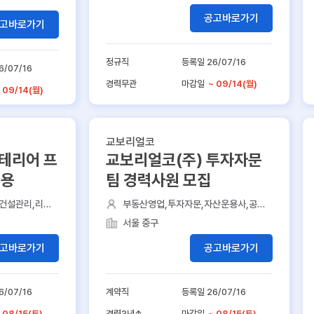
공고바로가기
고바로가기
정규직
등록일 26/07/16
6/07/16
경력무관
마감일
~ 09/14(월)
 09/14(월)
교보리얼코
인테리어 프
교보리얼코(주) 투자자문
채용
팀 경력사원 모집
건설관리,리모
부동산영업,투자자문,자산운용사,공인
중개사,부동산
서울 중구
고바로가기
공고바로가기
6/07/16
계약직
등록일 26/07/16
 08/15(토)
경력3년↑
마감일
~ 08/15(토)