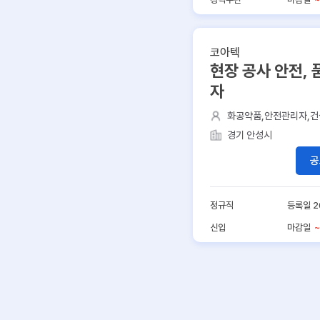
코아텍
현장 공사 안전, 
자
화공약품,안전관리자,건
무,건축설비
경기 안성시
공
정규직
등록일 2
신입
마감일
~