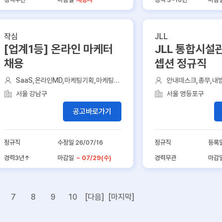
작심
JLL
[업계1등] 온라인 마케터
JLL 통합시설관
채용
셉션 정규직
SaaS,온라인MD,마케팅기획,마케팅전
안내데스크,총무,내방
략,콘텐츠기획
어지),임대컨설팅
서울 강남구
서울 영등포구
공고바로가기
정규직
수정일 26/07/16
정규직
등록일
경력3년↑
마감일
~ 07/29(수)
경력무관
마감
7
8
9
10
[다음]
[마지막]