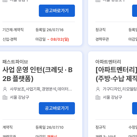
공고바로가기
기간제·계약직
등록일 26/07/16
정규직
등록일
신입·경력
마감일
~ 08/02(일)
경력무관
마감
패스트파이브
아파트멘터리
사업 운영 인턴(크레딧 · B
[아파트멘터리] 
2B 플랫폼)
(주방·수납 제
·발주 담당자
사무보조,사업기획,경영분석,데이터분
가구디자인,리모델링
석,부동산중개
인테리어,인테리어
서울 강남구
서울 강남구
공고바로가기
계약직
등록일 26/07/10
정규직
수정일
경력무관
마감일
채용시
경력 3~10년
마감