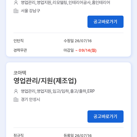
영업관리,영업지원,리모델링,인테리어공사,홈인테리어
서울 강남구
공고바로가기
인턴직
수정일 26/07/16
경력무관
마감일
~ 09/14(월)
코아텍
영업관리/지원(제조업)
영업관리,영업지원,입고/입하,출고/출하,ERP
경기 안성시
공고바로가기
정규직
등록일 26/07/16