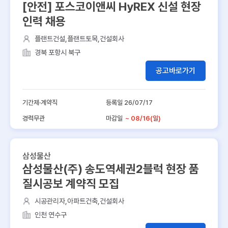
[안전] 포스코이앤씨 HyREX 신설 현장
인력 채용
플랜트건설,플랜트토목,건설회사
경북 포항시 북구
공고바로가기
기간제·계약직
등록일 26/07/17
경력무관
마감일
~ 08/16(일)
삼성물산
삼성물산(주) 송도역세권2블럭 현장 품
질시공보 계약직 모집
시공관리자,아파트건축,건설회사
인천 연수구