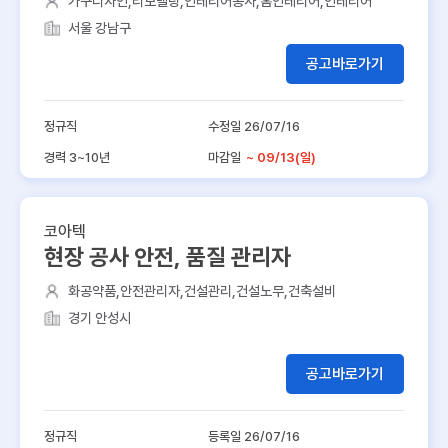
가구디자인,리모델링,인테리어공사,홈인테리어,인테리어
서울 강남구
공고바로가기
정규직
수정일 26/07/16
경력 3~10년
마감일
~ 09/13(일)
코아텍
현장 공사 안전, 품질 관리자
화공약품,안전관리자,건설관리,건설노무,건축설비
경기 안성시
공고바로가기
정규직
등록일 26/07/16