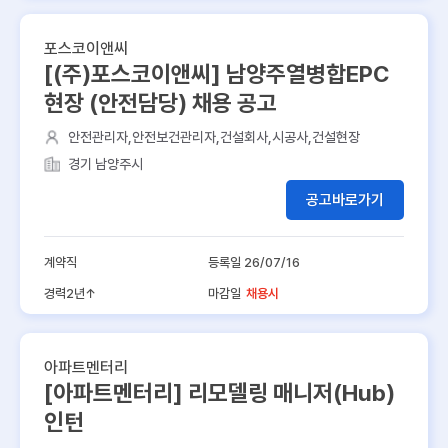
포스코이앤씨
[(주)포스코이앤씨] 남양주열병합EPC
현장 (안전담당) 채용 공고
안전관리자,안전보건관리자,건설회사,시공사,건설현장
경기 남양주시
공고바로가기
계약직
등록일 26/07/16
경력2년↑
마감일
채용시
아파트멘터리
[아파트멘터리] 리모델링 매니저(Hub)
인턴