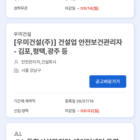
경력무관
마감일
~ 09/14(월)
우미건설
[우미건설(주)] 건설업 안전보건관리자
- 김포,평택,광주 등
안전관리자,건설회사
서울 강남구
공고바로가기
기간제·계약직
등록일 26/07/16
신입·경력
마감일
~ 08/02(일)
JLL