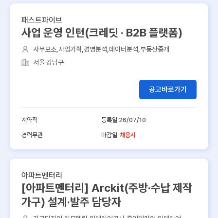
패스트파이브
사업 운영 인턴(크레딧 · B2B 플랫폼)
사무보조,사업기획,경영분석,데이터분석,부동산중개
서울 강남구
공고바로가기
계약직
등록일 26/07/10
경력무관
마감일
채용시
아파트멘터리
[아파트멘터리] Arckit(주방·수납 제작
가구) 설계·발주 담당자