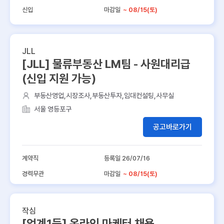
신입
마감일
~ 08/15(토)
JLL
[JLL] 물류부동산 LM팀 - 사원대리급
(신입 지원 가능)
부동산영업,시장조사,부동산투자,임대컨설팅,사무실
서울 영등포구
공고바로가기
계약직
등록일 26/07/16
경력무관
마감일
~ 08/15(토)
작심
[업계1등] 온라인 마케터 채용