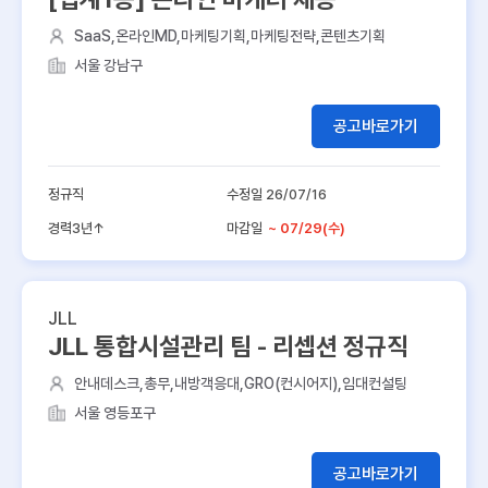
SaaS,온라인MD,마케팅기획,마케팅전략,콘텐츠기획
서울 강남구
공고바로가기
정규직
수정일 26/07/16
경력3년↑
마감일
~ 07/29(수)
JLL
JLL 통합시설관리 팀 - 리셉션 정규직
안내데스크,총무,내방객응대,GRO(컨시어지),임대컨설팅
서울 영등포구
공고바로가기