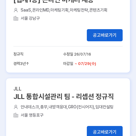
SaaS,온라인MD,마케팅기획,마케팅전략,콘텐츠기획
서울 강남구
공고바로가기
정규직
수정일 26/07/16
경력3년↑
마감일
~ 07/29(수)
JLL
JLL 통합시설관리 팀 - 리셉션 정규직
안내데스크,총무,내방객응대,GRO(컨시어지),임대컨설팅
서울 영등포구
공고바로가기