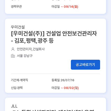
경력무관
마감일
~ 09/14(월)
우미건설
[우미건설(주)] 건설업 안전보건관리자
- 김포,평택,광주 등
안전관리자,건설회사
서울 강남구
공고바로가기
기간제·계약직
등록일 26/07/16
신입·경력
마감일
~ 08/02(일)
JLL