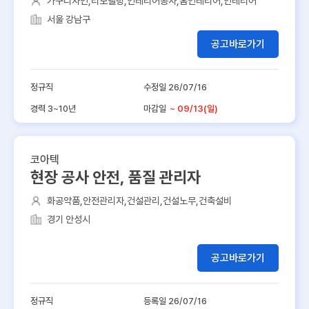
가구디자인,리모델링,인테리어공사,홈인테리어,인테리어
서울 강남구
공고바로가기
정규직
수정일 26/07/16
경력 3~10년
마감일
~ 09/13(일)
코아텍
현장 공사 안전, 품질 관리자
화공약품,안전관리자,건설관리,건설노무,건축설비
경기 안성시
공고바로가기
정규직
등록일 26/07/16