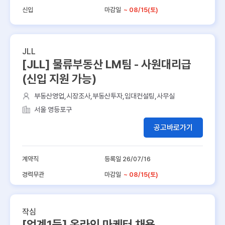
신입
마감일
~ 08/15(토)
JLL
[JLL] 물류부동산 LM팀 - 사원대리급
(신입 지원 가능)
부동산영업,시장조사,부동산투자,임대컨설팅,사무실
서울 영등포구
공고바로가기
계약직
등록일 26/07/16
경력무관
마감일
~ 08/15(토)
작심
[업계1등] 온라인 마케터 채용