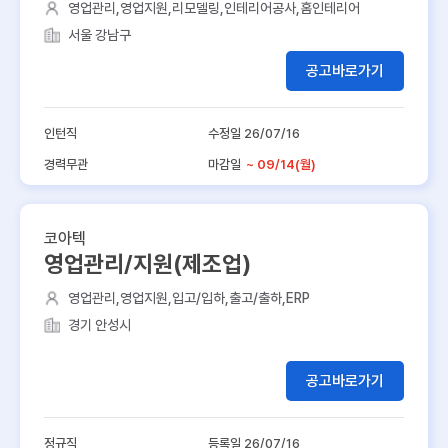
영업관리,영업지원,리모델링,인테리어공사,홈인테리어
서울 강남구
공고바로가기
인턴직
수정일 26/07/16
경력무관
마감일
~ 09/14(월)
코아텍
영업관리/지원(제조업)
영업관리,영업지원,입고/입하,출고/출하,ERP
경기 안성시
공고바로가기
정규직
등록일 26/07/16