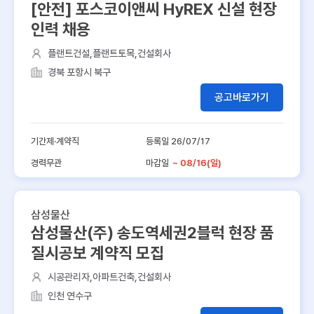
[안전] 포스코이앤씨 HyREX 신설 현장
인력 채용
플랜트건설,플랜트토목,건설회사
경북 포항시 북구
공고바로가기
기간제·계약직
등록일 26/07/17
경력무관
마감일
~ 08/16(일)
삼성물산
삼성물산(주) 송도역세권2블럭 현장 품
질시공보 계약직 모집
시공관리자,아파트건축,건설회사
인천 연수구