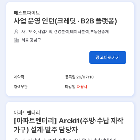
패스트파이브
사업 운영 인턴(크레딧 · B2B 플랫폼)
사무보조,사업기획,경영분석,데이터분석,부동산중개
서울 강남구
공고바로가기
계약직
등록일 26/07/10
경력무관
마감일
채용시
아파트멘터리
[아파트멘터리] Arckit(주방·수납 제작
가구) 설계·발주 담당자