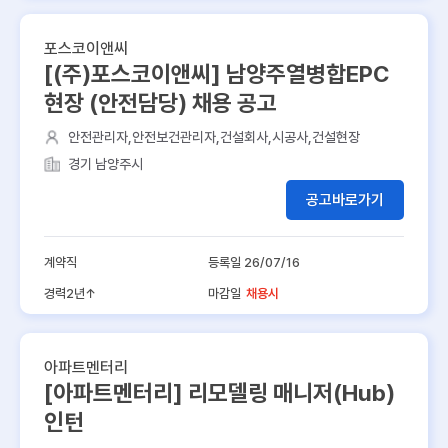
포스코이앤씨
[(주)포스코이앤씨] 남양주열병합EPC
현장 (안전담당) 채용 공고
안전관리자,안전보건관리자,건설회사,시공사,건설현장
경기 남양주시
공고바로가기
계약직
등록일 26/07/16
경력2년↑
마감일
채용시
아파트멘터리
[아파트멘터리] 리모델링 매니저(Hub)
인턴